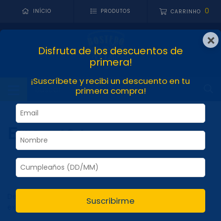
0
INÍCIO
PRODUTOS
CARRINHO
×
Disfruta de los descuentos de
primera!
¡Suscríbete y recibi un descuento en tu
primera compra!
Erro - 404
Desculpe, mas a página que você está procurando não
Suscribirme
existe.